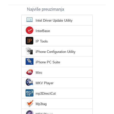
Najviše preuzimanja
Intel Driver Update Utility
InterBase
IP Tools
iPhone Configuration Utility
iPhone PC Suite
Miro
MKV Player
mp3DirectCut
Mp3tag