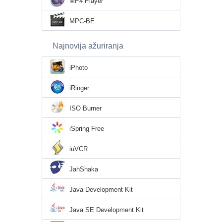
MP4 Player
MPC-BE
Najnovija ažuriranja
iPhoto
iRinger
ISO Burner
iSpring Free
iuVCR
JahShaka
Java Development Kit
Java SE Development Kit