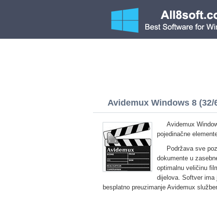
Avidemux Windows 8 (32/6
Avidemux Windows
pojedinačne elemente,
Podržava sve pozna
dokumente u zasebne
optimalnu veličinu fi
dijelova. Softver ima
besplatno preuzimanje Avidemux služben