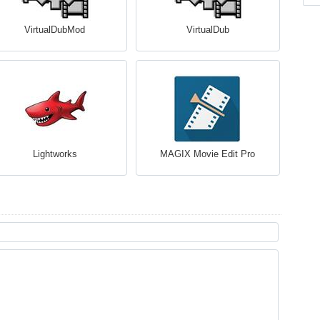
VirtualDubMod
VirtualDub
Lightworks
MAGIX Movie Edit Pro