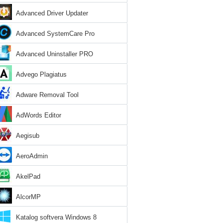
Recovery
Advanced Driver Updater
Advanced SystemCare Pro
Advanced Uninstaller PRO
Advego Plagiatus
Adware Removal Tool
AdWords Editor
Aegisub
AeroAdmin
AkelPad
AlcorMP
Katalog softvera Windows 8