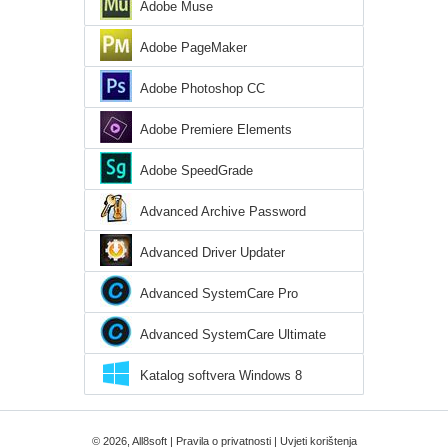
Adobe Muse
Adobe PageMaker
Adobe Photoshop CC
Adobe Premiere Elements
Adobe SpeedGrade
Advanced Archive Password
Recovery
Advanced Driver Updater
Advanced SystemCare Pro
Advanced SystemCare Ultimate
Katalog softvera Windows 8
© 2026, All8soft |
Pravila o privatnosti
|
Uvjeti korištenja