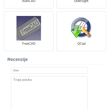
AutoCAD
DraftSight
FreeCAD
QCad
Recenzije