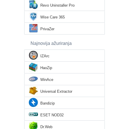
Revo Uninstaller Pro
Wise Care 365
PrivaZer
Najnovija ažuriranja
IZArc
HaoZip
WinAce
Universal Extractor
Bandizip
ESET NOD32
Dr.Web