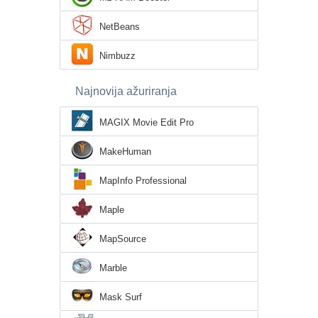
NetBeans
Nimbuzz
Najnovija ažuriranja
MAGIX Movie Edit Pro
MakeHuman
MapInfo Professional
Maple
MapSource
Marble
Mask Surf