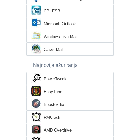
CPUFSB
Microsoft Outlook
Windows Live Mail
Claws Mail
Najnovija ažuriranja
PowerTweak
EasyTune
Boostek-9x
RMClock
AMD Overdrive