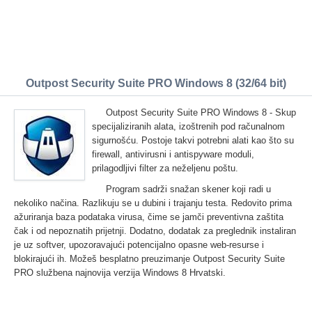
Outpost Security Suite PRO Windows 8 (32/64 bit)
Outpost Security Suite PRO Windows 8 - Skup
specijaliziranih alata, izoštrenih pod računalnom
sigurnošću. Postoje takvi potrebni alati kao što su
firewall, antivirusni i antispyware moduli,
prilagodljivi filter za neželjenu poštu.
Program sadrži snažan skener koji radi u
nekoliko načina. Razlikuju se u dubini i trajanju testa. Redovito prima
ažuriranja baza podataka virusa, čime se jamči preventivna zaštita
čak i od nepoznatih prijetnji. Dodatno, dodatak za preglednik instaliran
je uz softver, upozoravajući potencijalno opasne web-resurse i
blokirajući ih. Možeš besplatno preuzimanje Outpost Security Suite
PRO službena najnovija verzija Windows 8 Hrvatski.