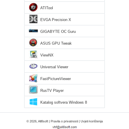
ATITool
EVGA Precision X
GIGABYTE OC Guru
ASUS GPU Tweak
ViewNX
Universal Viewer
FastPictureViewer
RusTV Player
Katalog softvera Windows 8
© 2026, All8soft |
Pravila o privatnosti
|
Uvjeti korištenja