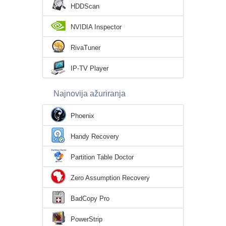
HDDScan
NVIDIA Inspector
RivaTuner
IP-TV Player
Najnovija ažuriranja
Phoenix
Handy Recovery
Partition Table Doctor
Zero Assumption Recovery
BadCopy Pro
PowerStrip