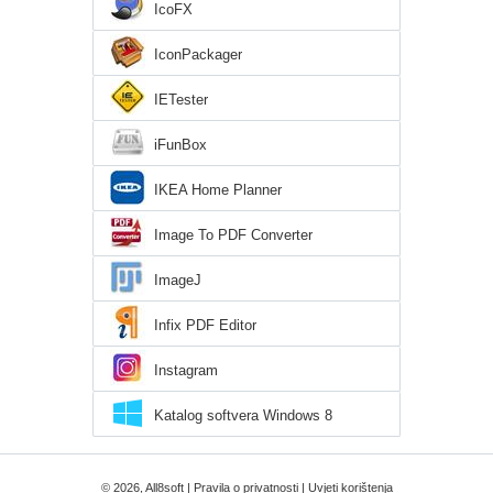
IcoFX
IconPackager
IETester
iFunBox
IKEA Home Planner
Image To PDF Converter
ImageJ
Infix PDF Editor
Instagram
Katalog softvera Windows 8
© 2026, All8soft |
Pravila o privatnosti
|
Uvjeti korištenja