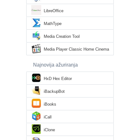
LibreOffice
MathType
Media Creation Tool
Media Player Classic Home Cinema
Najnovija ažuriranja
HxD Hex Editor
iBackupBot
iBooks
iCall
iClone