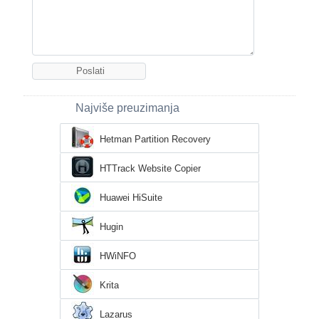
Najviše preuzimanja
Hetman Partition Recovery
HTTrack Website Copier
Huawei HiSuite
Hugin
HWiNFO
Krita
Lazarus