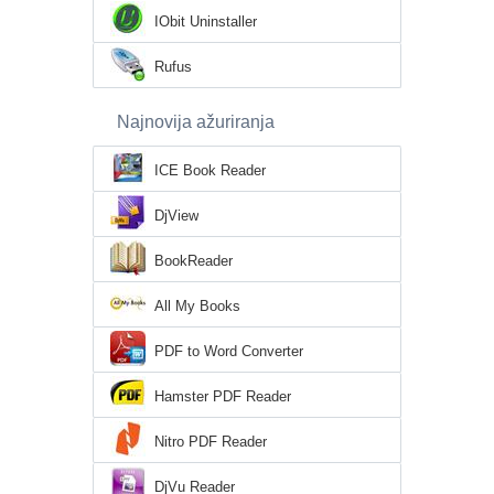
IObit Uninstaller
Rufus
Najnovija ažuriranja
ICE Book Reader
DjView
BookReader
All My Books
PDF to Word Converter
Hamster PDF Reader
Nitro PDF Reader
DjVu Reader