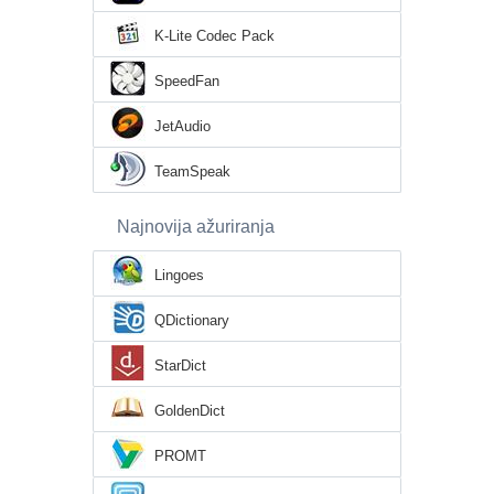
K-Lite Codec Pack
SpeedFan
JetAudio
TeamSpeak
Najnovija ažuriranja
Lingoes
QDictionary
StarDict
GoldenDict
PROMT