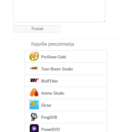
Najviše preuzimanja
ProShow Gold
Toon Boom Studio
BluffTitler
Anime Studio
Dicter
ProgDVB
PowerDVD