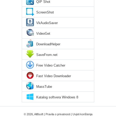
QIP Shot
ScreenShot
VkAudioSaver
VideoGet
DownloadHelper
SaveFrom.net
Free Video Catcher
Fast Video Downloader
MassTube
Katalog softvera Windows 8
© 2026, All8soft |
Pravila o privatnosti
|
Uvjeti korištenja