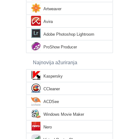
Artweaver
Avira
Adobe Photoshop Lightroom
ProShow Producer
Najnovija ažuriranja
Kaspersky
CCleaner
ACDSee
Windows Movie Maker
Nero