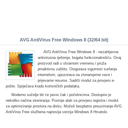
AVG AntiVirus Free Windows 8 (32/64 bit)
AVG AntiVirus Free Windows 8 - nezahtjevna
antivirusna rješenja, bogata funkcionalnošću. Ovaj
proizvod radi u stvarnom vremenu i pruža
proaktivnu zaštitu. Osigurava sigurnost surfanja
internetom, upozorava na zlonamjerne veze i
prijevarne resurse. Sadrži modul za provjeru e-
pošte. Sprječava krađu korisničkih podataka.
Moderno sučelje bit će jasno čak i početnicima. Dostupno je
nekoliko načina skeniranja. Postoje alati za provjeru registra i modul
za optimiziranje prostora na disku. Možeš besplatno preuzimanje AVG
AntiVirus Free službena najnovija verzija Windows 8 Hrvatski.