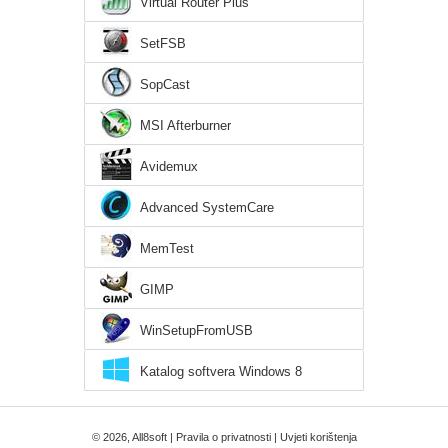
Virtual Router Plus
SetFSB
SopCast
MSI Afterburner
Avidemux
Advanced SystemCare
MemTest
GIMP
WinSetupFromUSB
Katalog softvera Windows 8
© 2026, All8soft |
Pravila o privatnosti
|
Uvjeti korištenja