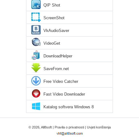
QIP Shot
ScreenShot
VkAudioSaver
VideoGet
DownloadHelper
SaveFrom.net
Free Video Catcher
Fast Video Downloader
Katalog softvera Windows 8
© 2026, All8soft |
Pravila o privatnosti
|
Uvjeti korištenja