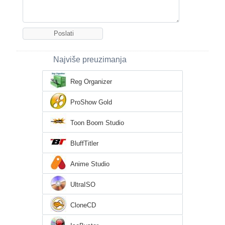
Najviše preuzimanja
Reg Organizer
ProShow Gold
Toon Boom Studio
BluffTitler
Anime Studio
UltraISO
CloneCD