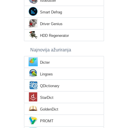
IsoBuster
Smart Defrag
Driver Genius
HDD Regenerator
Najnovija ažuriranja
Dicter
Lingoes
QDictionary
StarDict
GoldenDict
PROMT