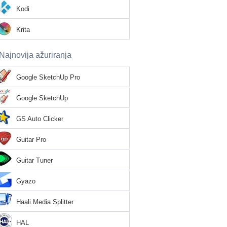
Kodi
Krita
Najnovija ažuriranja
Google SketchUp Pro
Google SketchUp
GS Auto Clicker
Guitar Pro
Guitar Tuner
Gyazo
Haali Media Splitter
HAL