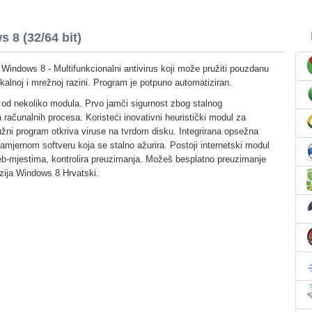
8 (32/64 bit)
Windows 8 - Multifunkcionalni antivirus koji može pružiti pouzdanu
okalnoj i mrežnoj razini. Program je potpuno automatiziran.
i od nekoliko modula. Prvo jamči sigurnost zbog stalnog
računalnih procesa. Koristeći inovativni heuristički modul za
služni program otkriva viruse na tvrdom disku. Integrirana opsežna
mjernom softveru koja se stalno ažurira. Postoji internetski modul
eb-mjestima, kontrolira preuzimanja. Možeš besplatno preuzimanje
zija Windows 8 Hrvatski.