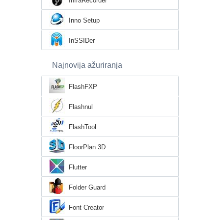
InfraRecorder
Inno Setup
InSSIDer
Najnovija ažuriranja
FlashFXP
Flashnul
FlashTool
FloorPlan 3D
Flutter
Folder Guard
Font Creator