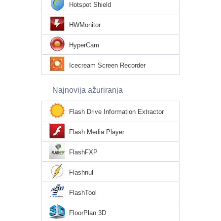
Hotspot Shield
HWMonitor
HyperCam
Icecream Screen Recorder
Najnovija ažuriranja
Flash Drive Information Extractor
Flash Media Player
FlashFXP
Flashnul
FlashTool
FloorPlan 3D