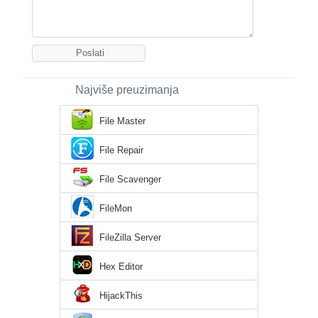
Najviše preuzimanja
File Master
File Repair
File Scavenger
FileMon
FileZilla Server
Hex Editor
HijackThis