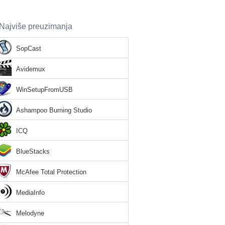
Najviše preuzimanja
SopCast
Avidemux
WinSetupFromUSB
Ashampoo Burning Studio
ICQ
BlueStacks
McAfee Total Protection
MediaInfo
Melodyne