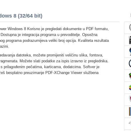
ws 8 (32/64 bit)
er Windows 8 Korisno je pregledati dokumente u PDF formatu,
ku. Dostupna je integracija programa u prevoditelje. Opsežna
og programa podrazumijeva veliki broj opcija. Kvaliteta rezultata
azini.
edavanja datoteka, možete promijeniti veličinu slika, fontova,
fragmenata. Možete slati podatke za ispis izravno iz preglednika.
 s prilagođenim pečatima, karticama, dodatcima. Softver je
ožeš besplatno preuzimanje PDF-XChange Viewer službena